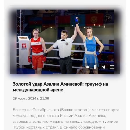
Золотой удар Азалии Аминевой: триумф на
международной арене
29 марта 2024 г. 21:38
Боксер из Октябрьского (Башкортостан), мастер спорта
международного класса России Азалия Аминева,
завоевала золотую медаль на международном турнире
"Кубок нефтяных стран". В финале соревнований