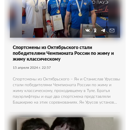
Спортсмены из Октябрьского стали
победителями Чемпионата России по жиму и
жиму классическому
15 апреля 2024 г. 22:57
Спортсмены из Октябрьского – Ян и Станислав Урусовы
стали победителями Чемпионата России по жиму и
жиму классическому, проходившему в Туле. Братья
пауэрлифтеры и еще два спортсмена представляли
Башкирию на этих соревнованиях. Ян Урусов установ…