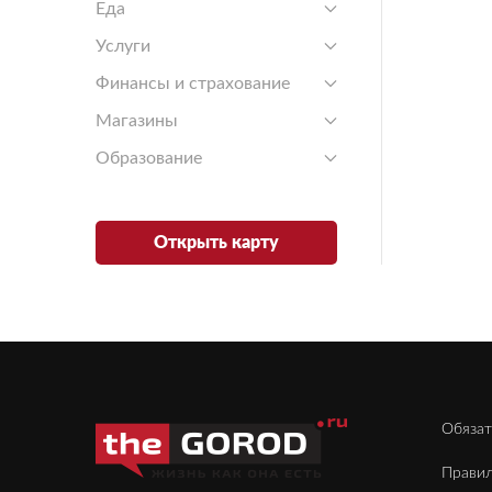
Еда
Услуги
Финансы и страхование
Магазины
Образование
Открыть карту
Обязат
Правил