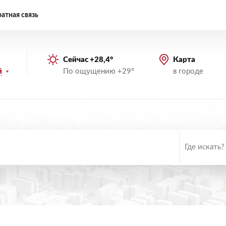
атная связь
Сейчас +28,4°
Карта
По ощущению +29°
в городе
й