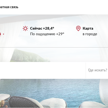
атная связь
Сейчас +28,4°
Карта
По ощущению +29°
в городе
й