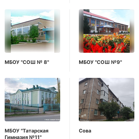
МБОУ "СОШ № 8"
МБОУ "СОШ №9"
МБОУ "Татарская
Сова
Гимназия №11"