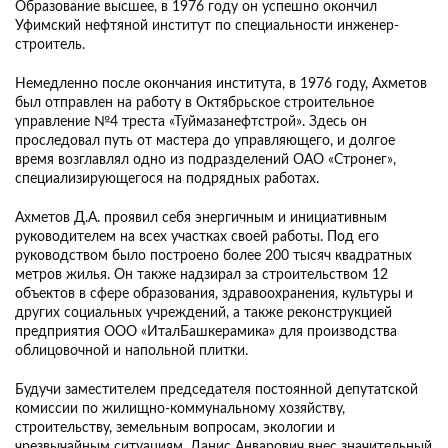
Образование высшее, в 1976 году он успешно окончил
Уфимский нефтяной институт по специальности инженер-
строитель.
Немедленно после окончания института, в 1976 году, Ахметов
был отправлен на работу в Октябрьское строительное
управление №4 треста «Туймазанефтстрой». Здесь он
проследовал путь от мастера до управляющего, и долгое
время возглавлял одно из подразделений ОАО «Стронег»,
специализирующегося на подрядных работах.
Ахметов Д.А. проявил себя энергичным и инициативным
руководителем на всех участках своей работы. Под его
руководством было построено более 200 тысяч квадратных
метров жилья. Он также надзирал за строительством 12
объектов в сфере образования, здравоохранения, культуры и
других социальных учреждений, а также реконструкцией
предприятия ООО «ИталБашкерамика» для производства
облицовочной и напольной плитки.
Будучи заместителем председателя постоянной депутатской
комиссии по жилищно-коммунальному хозяйству,
строительству, земельным вопросам, экологии и
чрезвычайным ситуациям, Данис Анварович внес значительный