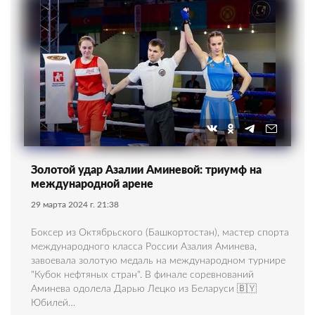
Золотой удар Азалии Аминевой: триумф на
международной арене
29 марта 2024 г. 21:38
Боксер из Октябрьского (Башкортостан), мастер спорта
международного класса России Азалия Аминева,
завоевала золотую медаль на международном турнире
"Кубок нефтяных стран". В финале соревнований
Аминева одолела Дарью Лецко из Беларуси 🇧🇾
Юбилей…