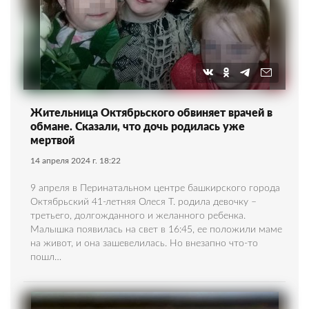
Жительница Октябрьского обвиняет врачей в
обмане. Сказали, что дочь родилась уже
мертвой
14 апреля 2024 г. 18:22
9 апреля в Перинатальном центре башкирского города
Октябрьский 41-летняя Олеся Т. родила девочку –
третьего, долгожданного и желанного ребенка.
Малышка появилась на свет в 16:45, ее положили маме
на живот, и она зашевелилась. Но внезапно что-то
пошл…