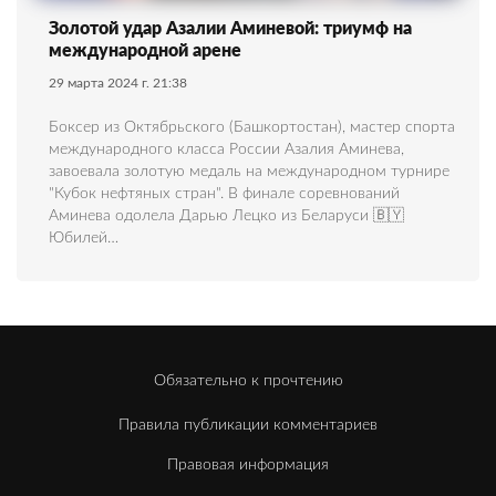
Золотой удар Азалии Аминевой: триумф на
международной арене
29 марта 2024 г. 21:38
Боксер из Октябрьского (Башкортостан), мастер спорта
международного класса России Азалия Аминева,
завоевала золотую медаль на международном турнире
"Кубок нефтяных стран". В финале соревнований
Аминева одолела Дарью Лецко из Беларуси 🇧🇾
Юбилей…
Обязательно к прочтению
Правила публикации комментариев
Правовая информация