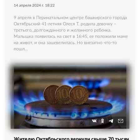
14 апреля 2024 г. 18:22
9 апреля в Перинатальном центре башкирского города
Октябрьский 41-летняя Олеся Т. родила девочку –
третьего, долгожданного и желанного ребенка.
Малышка появилась на свет в 16:45, ее положили маме
на живот, и она зашевелилась. Но внезапно что-то
пошл…
Жителю Октябрьского вернули свыше 70 тысяч