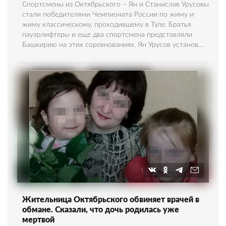
Спортсмены из Октябрьского – Ян и Станислав Урусовы
стали победителями Чемпионата России по жиму и
жиму классическому, проходившему в Туле. Братья
пауэрлифтеры и еще два спортсмена представляли
Башкирию на этих соревнованиях. Ян Урусов установ…
Жительница Октябрьского обвиняет врачей в
обмане. Сказали, что дочь родилась уже
мертвой