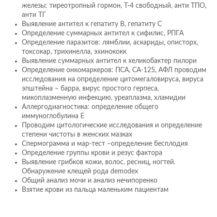
железы: тиреотропный гормон, Т-4 свободный, анти ТПО,
анти ТГ
Выявление антител к гепатиту В, гепатиту С
Определение суммарных антител к сифилис, РПГА
Определение паразитов: лямблии, аскариды, описторх,
токсокар, трихинелла, эхинококк
Выявление суммарных антител к хеликобактер пилори
Определение онкомаркеров: ПСА, СА-125, АФЛ проводим
исследования на определение цитомегаловируса, вируса
эпштейна – барра, вирус простого герпеса,
микоплазменную инфекцию, уреаплазма, хламидии
Аллергодиагностика: определение общего
иммуноглобулина Е
Проводим цитологические исследования и определение
степени чистоты в женских мазках
Спермограмма и мар-тест –определение бесплодия
Определение группы крови и резус фактора
Выявление грибков кожи, волос, ресниц, ногтей.
Обнаружение клещей рода demodex
Общий анализ мочи и анализ нечипоренко
Взятие крови из пальца маленьким пациентам