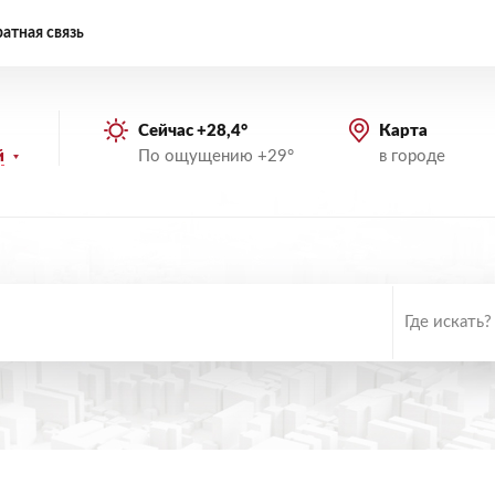
атная связь
Сейчас +28,4°
Карта
По ощущению +29°
в городе
й