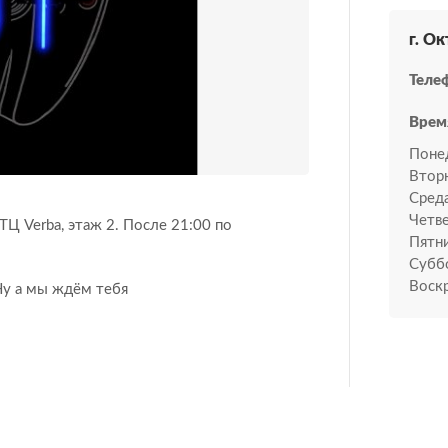
г. О
Теле
Врем
Поне
Втор
Среда
Четве
 ТЦ Verba, этаж 2. После 21:00 по
Пятн
Субб
Воскр
Ну а мы ждём тебя