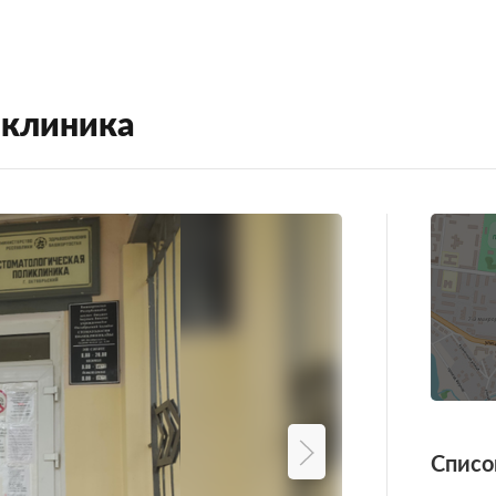
иклиника
Списо