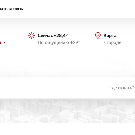
атная связь
Сейчас +28,4°
Карта
По ощущению +29°
в городе
й