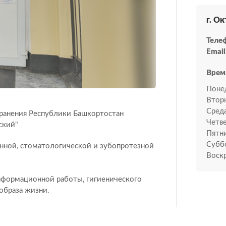
г. О
Теле
Email
Врем
Поне
Втор
Среда
ранения Республики Башкортостан
Четве
ский"
Пятн
Субб
нной, стоматологической и зубопротезной
Воскр
нформационной работы, гигиенического
 образа жизни.