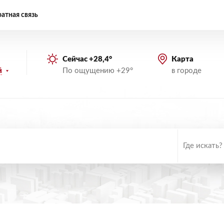
атная связь
Сейчас +28,4°
Карта
По ощущению +29°
в городе
й