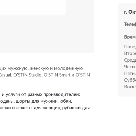
г. Ок
Теле
Врем
Поне
Втор
Среда
Четве
ающих мужскую, женскую и молодежную
Пятн
ual, O'STIN Studio, O'STIN Smart и O'STIN
Субб
Воскр
ы и услуги от разных производителей:
моданы, шорты для мужчин, юбки,
джаки и жакеты для женщин, рубашки для