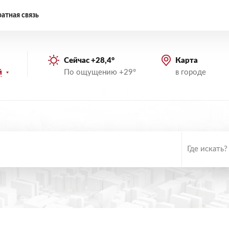
атная связь
Сейчас +28,4°
Карта
По ощущению +29°
в городе
й