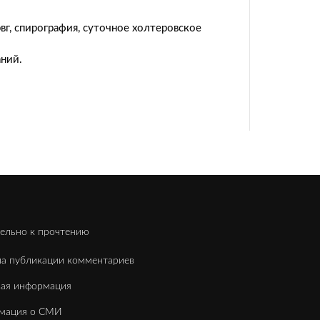
рвг, спирография, суточное холтеровское
аний.
ельно к прочтению
а публикации комментариев
вая информация
мация о СМИ