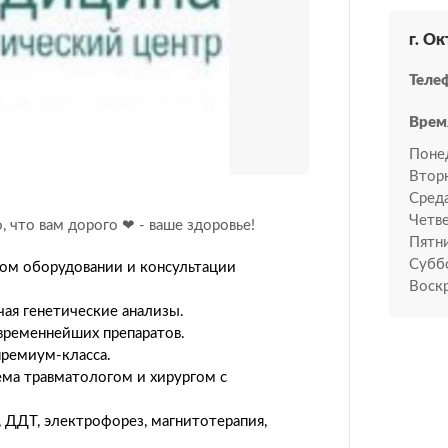
г. О
Теле
Врем
Поне
Втор
Среда
Четве
 что вам дорого ❤ - ваше здоровье!
Пятн
Субб
ом оборудовании и консультации
Воскр
ая генетические анализы.
временнейших препаратов.
премиум-класса.
ма травматологом и хирургом с
 ДДТ, электрофорез, магнитотерапия,