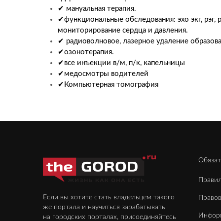
✔ мануальная терапия.
✔функциональные обследования: эхо экг, рэг, 
мониторирование сердца и давления.
✔ радиоволновое, лазерное удаление образов
✔озонотерапия.
✔все инъекции в/м, п/к, капельницы
✔медосмотры водителей
✔Компьютерная томография
Обязат
Правил
Если вы хотите стать владельцем такого
Право
же портала и научиться зарабатывать
Инфор
на городских порталах, присоединяйтесь