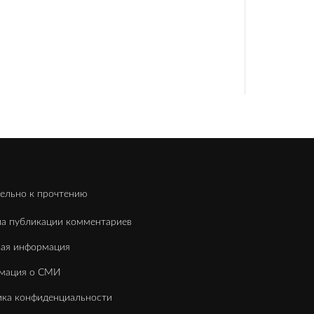
Врем
Поне
Втор
Среда
Четве
Пятн
Субб
Воскр
ельно к прочтению
а публикации комментариев
вая информация
мация о СМИ
ка конфиденциальности