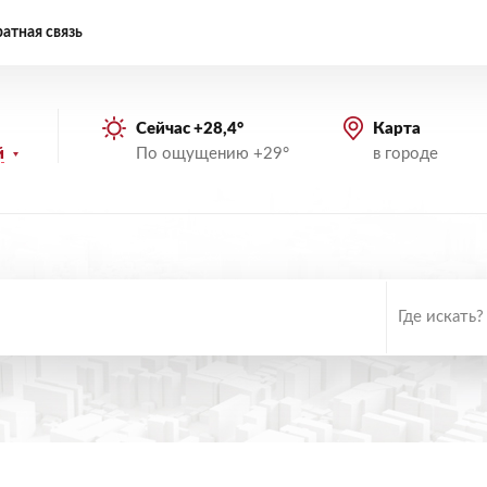
атная связь
Сейчас +28,4°
Карта
По ощущению +29°
в городе
й