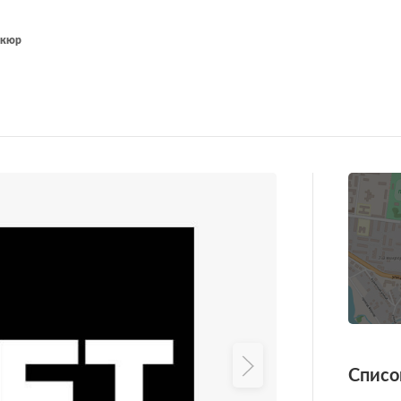
икюр
Списо