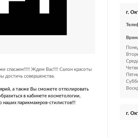
г. Ок
Теле
Врем
Поне
Втор
Среда
Четве
же спасаем!!!!! Ждем Вас!!!! Салон красоты
Пятн
бы достичь совершенства.
Субб
Воскр
лярий, а также Вы сможете отполировать
образиться в кабинете косметологии,
 наших парикмахеров-стилистов!!!
г. Ок
Теле