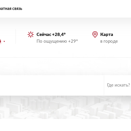
атная связь
Сейчас +28,4°
Карта
По ощущению +29°
в городе
й