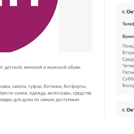
г. О
Теле
Врем
Поне
Втор
Среда
Четве
нт детской, женской и мужской обуви.
Пятн
Субб
Воскр
совки, сапоги, туфли, ботинки, ботфорты,
рести сумки, одежду, аксессуары, средства
 товары для дома по самым доступным
г. Ок
Теле