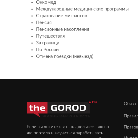
Онкомед
Международные медицинские программы
Страхование мигрантов
Пенсия
Пенсионные накопления
Путешествия
За границу
По России
Отмена поездки (невыезд)
Обязат
Правил
Если вы хотите стать владельцем такого
Право
же портала и научиться зарабатывать