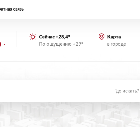
атная связь
Сейчас +28,4°
Карта
По ощущению +29°
в городе
й