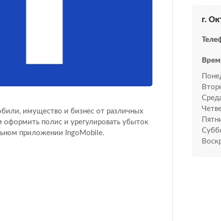
г. О
Теле
Врем
Поне
Втор
Среда
Четве
обили, имущество и бизнес от различных
Пятн
м оформить полис и урегулировать убыток
Субб
ильном приложении IngoMobile.
Воскр