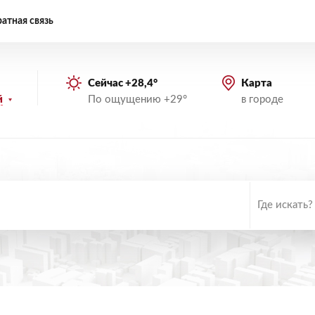
атная связь
Сейчас +28,4°
Карта
По ощущению +29°
в городе
й