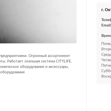
г. Ок
Теле
Email
Врем
Поне
Втор
Среда
и предприятиями. Огромный ассортимент
Четве
ты. Работает лояльная система CITYLIFE.
Пятн
ехническое оборудование и аксессуары,
Субб
и оборудование
Воскр