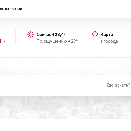
атная связь
Сейчас +28,4°
Карта
По ощущению +29°
в городе
й