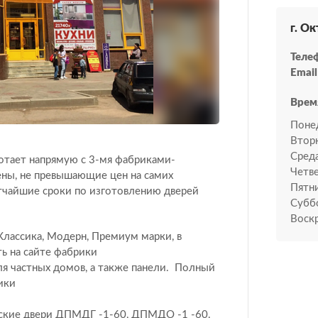
г. О
Теле
Email
Врем
Поне
Втор
Среда
тает напрямую с 3-мя фабриками-
Четве
ены, не превышающие цен на самих
Пятн
атчайшие сроки по изготовлению дверей
Субб
Воскр
ассика, Модерн, Премиум марки, в
ь на сайте фабрики
ля частных домов, а также панели. Полный
ики
еские двери ДПМДГ -1-60, ДПМДО -1 -60.