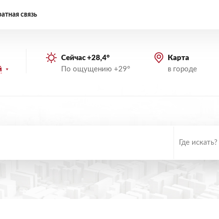
атная связь
Сейчас +28,4°
Карта
По ощущению +29°
в городе
й