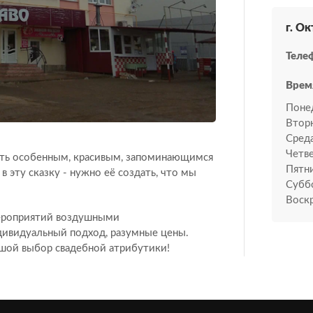
г. О
Теле
Врем
Поне
Втор
Среда
Четве
ать особенным, красивым, запоминающимся
Пятн
в эту сказку - нужно её создать, что мы
Субб
Воскр
ероприятий воздушными
дивидуальный подход, разумные цены.
ьшой выбор свадебной атрибутики!