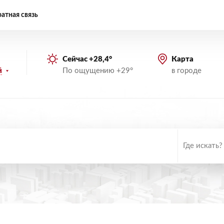
атная связь
Сейчас +28,4°
Карта
По ощущению +29°
в городе
й