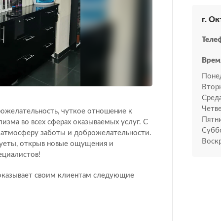
г. Ок
Теле
Врем
Поне
Втор
Среда
Четве
ожелательность, чуткое отношение к
Пятн
изма во всех сферах оказываемых услуг. С
Субб
в атмосферу заботы и доброжелательности.
Воскр
суеты, открыв новые ощущения и
ециалистов!
 оказывает своим клиентам следующие