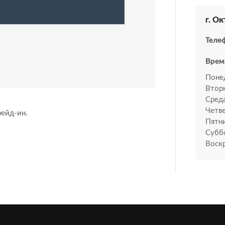
г. Ок
Теле
Врем
Поне
Втор
Среда
Четве
ейд-ин.
Пятн
Субб
Воскр