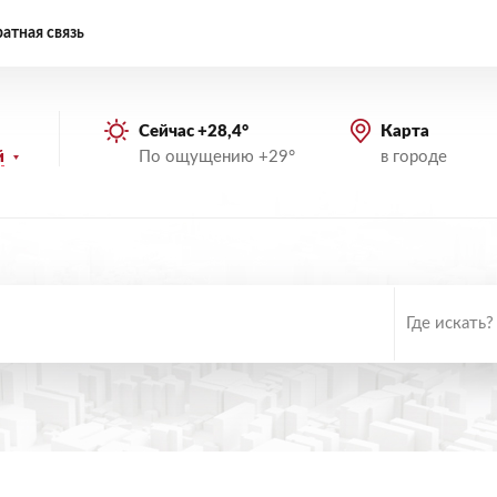
атная связь
Сейчас +28,4°
Карта
По ощущению +29°
в городе
й